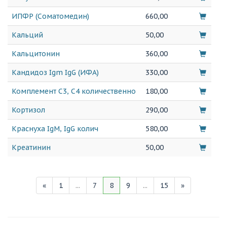
ИПФР (Соматомедин)
660,00
Кальций
50,00
Кальцитонин
360,00
Кандидоз Igm IgG (ИФА)
330,00
Комплемент С3, С4 количественно
180,00
Кортизол
290,00
Краснуха IgM, IgG колич
580,00
Креатинин
50,00
«
1
...
7
8
9
...
15
»