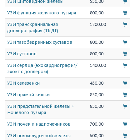
УЗИ щитовидной железы
550,00
УЗИ функция желчного пузыря
800,00
УЗИ транскраниальная
1200,00
доплерография (ТКДГ)
УЗИ тазобедренных суставов
800,00
УЗИ суставов
800,00
УЗИ сердца (эхокардиография/
1400,00
эхокг с доплером)
УЗИ селезенки
450,00
УЗИ прямой кишки
850,00
УЗИ предстательной железы +
850,00
мочевого пузыря
УЗИ почек и надпочечников
700,00
УЗИ поджелудочной железы
600,00