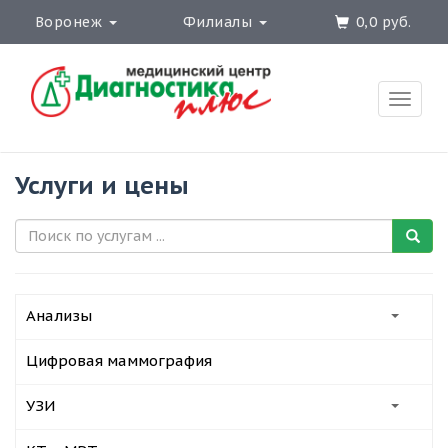
Воронеж
Филиалы
0,0 руб.
Toggle
naviga
Услуги и цены
Анализы
Цифровая маммография
УЗИ