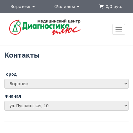
Воронеж
Филиалы
0,0 руб.
Toggle
naviga
Контакты
Город
Филиал