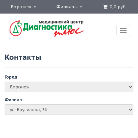
Воронеж
Филиалы
0,0 руб.
Toggle
naviga
Контакты
Город
Филиал