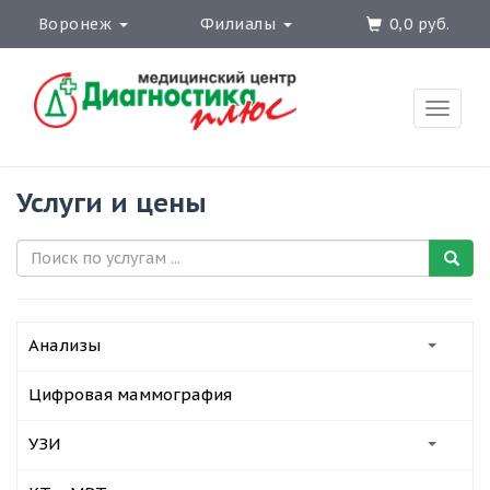
Воронеж
Филиалы
0,0 руб.
Toggle
naviga
Услуги и цены
Анализы
Цифровая маммография
УЗИ