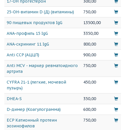
17-ОН прогестерон
300,00
25-ОН-витамин D (Д) (витамины)
750,00
90 пищевых продуктов IgG
13500,00
ANA-профиль 15 IgG
3350,00
ANA-скрининг 11 IgG
800,00
Anti CCP (АЦЦП)
900,00
Anti MCV - маркер ревматоидного
750,00
артрита
CYFRA 21-1 (легкие, мочевой
450,00
пузырь)
DHEA-S
350,00
D-димер (Коагулограмма)
600,00
ECP Катионный протеин
750,00
эозинофилов