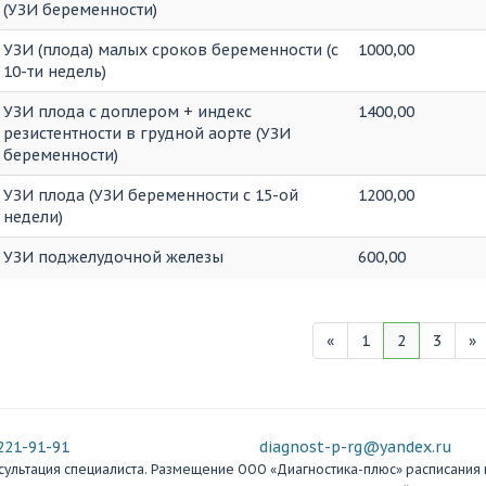
(УЗИ беременности)
УЗИ (плода) малых сроков беременности (с
1000,00
10-ти недель)
УЗИ плода с доплером + индекс
1400,00
резистентности в грудной аорте (УЗИ
беременности)
УЗИ плода (УЗИ беременности с 15-ой
1200,00
недели)
УЗИ поджелудочной железы
600,00
«
1
2
3
»
221-91-91
diagnost-p-rg@yandex.ru
льтация специалиста. Размещение ООО «Диагностика-плюс» расписания вр