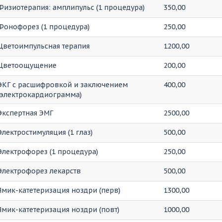
Физиотерапия: амплипульс (1 процедура)
350,00
Фонофорез (1 процедура)
250,00
Цветоимпульсная терапия
1200,00
Цветоощущение
200,00
ЭКГ с расшифровкой и заключением
400,00
(электрокардиограмма)
Экспертная ЭМГ
2500,00
Электростимуляция (1 глаз)
500,00
Электрофорез (1 процедура)
250,00
Электрофорез лекарств
500,00
Ямик-катетеризация ноздри (перв)
1300,00
Ямик-катетеризация ноздри (повт)
1000,00