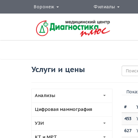
Воронеж
Филиалы
Услуги и цены
Показ
Анализы
#
Цифровая маммография
453
УЗИ
627
КТ и МРТ